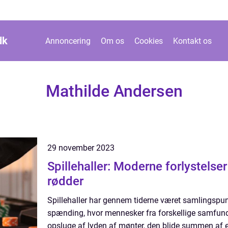
dk
Annoncering
Om os
Cookies
Kontakt os
Mathilde Andersen
29 november 2023
Spillehaller: Moderne forlystelser
rødder
Spillehaller har gennem tiderne været samlingspun
spænding, hvor mennesker fra forskellige samfun
opsluge af lyden af mønter, den blide summen af el