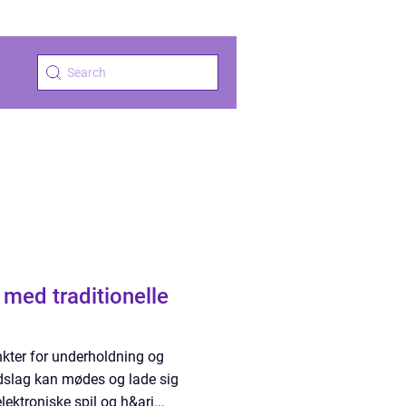
 med traditionelle
kter for underholdning og
dslag kan mødes og lade sig
ektroniske spil og h&ari...