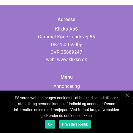
Adresse
web:
www.klikko.dk
Menu
Annoncering
Om os
På vores website bruges cookies til at huske dine indstillinger,
Cookies
statistik og personalisering af indhold og annoncer. Denne
information deles med tredjepart. Ved fortsat brug af websiden
Kontakt os
godkender du cookiepolitikken.
Sitemap
Ok
Privatlivspolitik