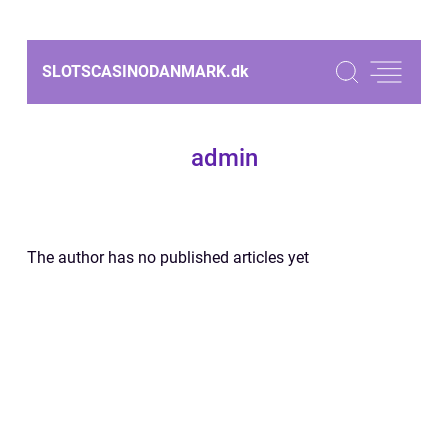
SLOTSCASINODANMARK.
dk
admin
The author has no published articles yet